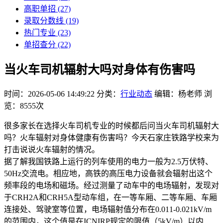
高职单招
(27)
录取分数线
(19)
热门专业
(23)
单招查分
(22)
当火车司机辐射大吗对身体有伤害吗
时间：2026-05-06 14:49:22
分类：
行业动态
编辑：杨老师
浏
览：8555次
很多家长在选择火车司机专业的时候都后问当火车司机辐射大
吗？火车辐射对身体健康有伤害吗？今天石家庄铁路学校来为
打击说说火车辐射的情况。
据了解我国铁路上运行的列车使用的电力一般为2.5万伏特、
50Hz交流电。相应地，高铁的高压电力设备就会辐射出这个
频率段的电场和磁场。经过测量了动车中的电场辐射，发现对
于CRH2A和CRH5A型动车组，在一等车厢、二等车厢、车厢
连接处、驾驶室等位置，电场辐射值分布在0.011-0.021kV/m
的范围内，这个值是在ICNIRP规定的限值（5kV/m）以内