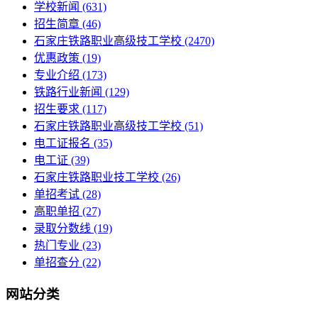
学校新闻
(631)
招生简章
(46)
石家庄铁路职业高级技工学校
(2470)
优惠政策
(19)
专业介绍
(173)
铁路行业新闻
(129)
招生要求
(117)
石家庄铁路职业高级技工学校​
(51)
电工证报名
(35)
电工证
(39)
石家庄铁路职业技工学校
(26)
单招考试
(28)
高职单招
(27)
录取分数线
(19)
热门专业
(23)
单招查分
(22)
网站分类