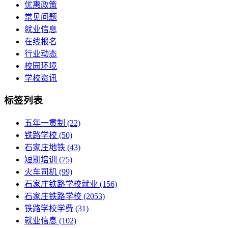
优惠政策
常见问题
就业信息
在线报名
行业动态
校园环境
学校资讯
标签列表
五年一贯制
(22)
铁路学校
(50)
石家庄地铁
(43)
短期培训
(75)
火车司机
(99)
石家庄铁路学校就业
(156)
石家庄铁路学校
(2053)
铁路学校学费
(31)
就业信息
(102)