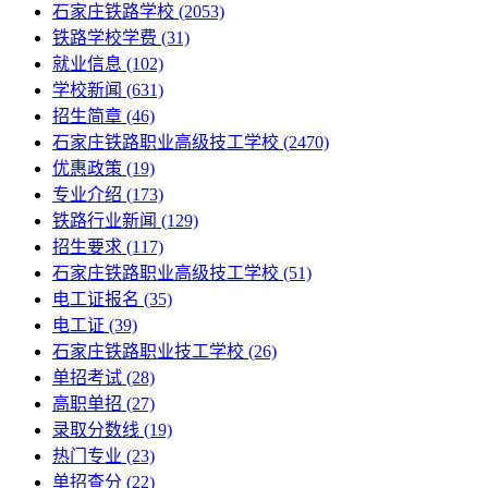
石家庄铁路学校
(2053)
铁路学校学费
(31)
就业信息
(102)
学校新闻
(631)
招生简章
(46)
石家庄铁路职业高级技工学校
(2470)
优惠政策
(19)
专业介绍
(173)
铁路行业新闻
(129)
招生要求
(117)
石家庄铁路职业高级技工学校​
(51)
电工证报名
(35)
电工证
(39)
石家庄铁路职业技工学校
(26)
单招考试
(28)
高职单招
(27)
录取分数线
(19)
热门专业
(23)
单招查分
(22)