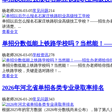
杨老师
2026-03-05
常见问题
214
单招以后怎么报名石家庄铁路职业高级技工学校？——招生办
讲清楚。...
查看全文
单招分数低能上铁路学校吗？当然能！—
杨老师
2026-03-05
学校资讯
278
单招分数低能上铁路学校吗？当然能！——招生办老师给你指
上铁路学校，关键是选对路径！...
查看全文
2026年河北省单招各类专业录取率排名
杨老师
2026-01-20
常见问题
343
根据2025年的官方数据（2026年分数线尚未公布），除了第