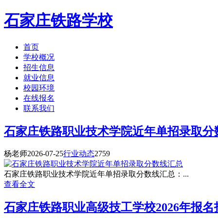
石家庄铁路学校
首页
学校概况
招生信息
就业信息
校园环境
在线报名
联系我们
石家庄铁路职业技术学院近年单招录取分
杨老师
2026-07-25
行业动态
2759
石家庄铁路职业技术学院近年单招录取分数线汇总：...
查看全文
石家庄铁路职业高级技工学校2026年报名