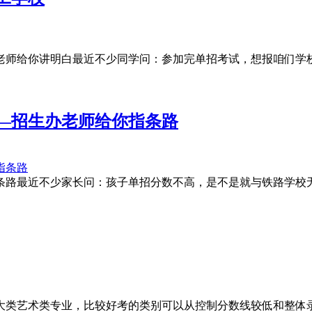
老师给你讲明白最近不少同学问：参加完单招考试，想报咱们学
—招生办老师给你指条路
条路最近不少家长问：孩子单招分数不高，是不是就与铁路学校
八大类艺术类专业，比较好考的类别可以从控制分数线较低和整体录