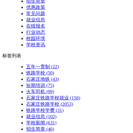
招生简章
优惠政策
常见问题
就业信息
在线报名
行业动态
校园环境
学校资讯
标签列表
五年一贯制
(22)
铁路学校
(50)
石家庄地铁
(43)
短期培训
(75)
火车司机
(99)
石家庄铁路学校就业
(156)
石家庄铁路学校
(2053)
铁路学校学费
(31)
就业信息
(102)
学校新闻
(631)
招生简章
(46)