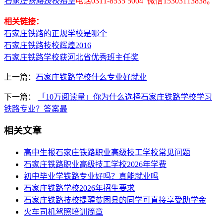
石家庄铁路技校招生
电话0311-8535 5004 微信15303113838。
相关链接：
石家庄铁路的正规学校是哪个
石家庄铁路技校辉煌2016
石家庄铁路学校获河北省优秀班主任奖
上一篇：
石家庄铁路学校什么专业好就业
下一篇：
「10万阅读量」你为什么选择石家庄铁路学校学习
铁路专业？答案最
相关文章
高中生报石家庄铁路职业高级技工学校常见问题
石家庄铁路职业高级技工学校2026年学费
初中毕业学铁路专业好吗？真能就业吗
石家庄铁路学校2026年招生要求
石家庄铁路技校提醒贫困县的同学可直接享受助学金
火车司机驾照培训简章