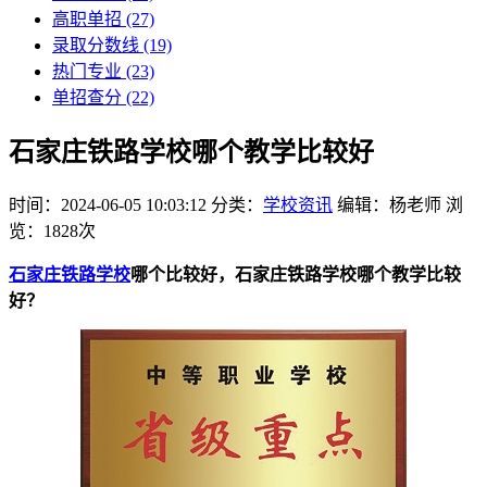
高职单招
(27)
录取分数线
(19)
热门专业
(23)
单招查分
(22)
石家庄铁路学校哪个教学比较好
时间：2024-06-05 10:03:12
分类：
学校资讯
编辑：杨老师
浏
览：1828次
石家庄铁路学校
哪个比较好，石家庄铁路学校哪个教学比较
好？