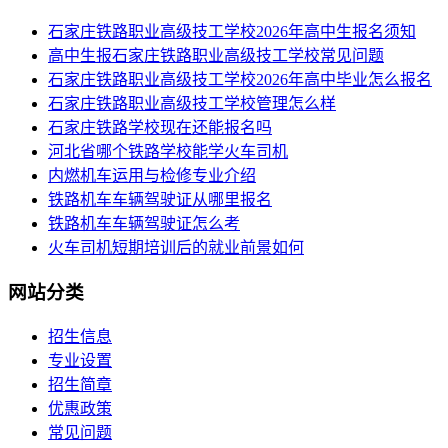
​石家庄铁路职业高级技工学校2026年高中生报名须知
高中生报石家庄铁路职业高级技工学校常见问题
石家庄铁路职业高级技工学校2026年高中毕业怎么报名
石家庄铁路职业高级技工学校管理怎么样
石家庄铁路学校现在还能报名吗
河北省哪个铁路学校能学火车司机
内燃机车运用与检修专业介绍
铁路机车车辆驾驶证从哪里报名
铁路机车车辆驾驶证怎么考
火车司机短期培训后的就业前景如何
网站分类
招生信息
专业设置
招生简章
优惠政策
常见问题