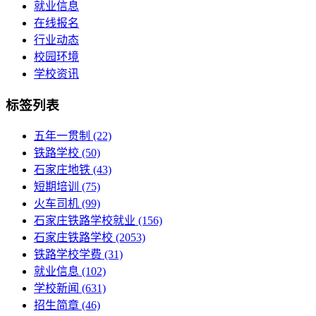
就业信息
在线报名
行业动态
校园环境
学校资讯
标签列表
五年一贯制
(22)
铁路学校
(50)
石家庄地铁
(43)
短期培训
(75)
火车司机
(99)
石家庄铁路学校就业
(156)
石家庄铁路学校
(2053)
铁路学校学费
(31)
就业信息
(102)
学校新闻
(631)
招生简章
(46)