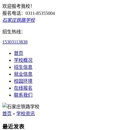
欢迎报考我校！
报名电话：0311-85355004
石家庄铁路学校
招生热线：
15303113838
首页
学校概况
招生信息
就业信息
校园环境
在线报名
联系我们
首页
»
学校资讯
最近发表