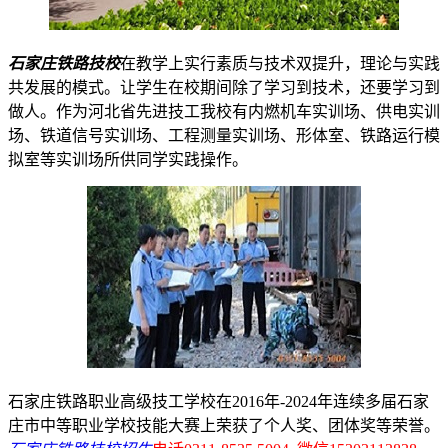
石家庄铁路技校
在教学上实行素质与技术双提升，理论与实践
共发展的模式。让学生在校期间除了学习到技术，还要学习到
做人。作为河北省先进技工我校有内燃机车实训场、供电实训
场、铁道信号实训场、工程测量实训场、形体室、铁路运行模
拟室等实训场所供同学实践操作。
石家庄铁路职业高级技工学校在2016年-2024年连续多届石家
庄市中等职业学校技能大赛上荣获了个人奖、团体奖等荣誉。