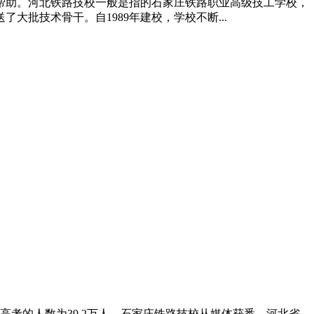
帮助。河北铁路技校一般是指的石家庄铁路职业高级技工学校，
批技术骨干。自1989年建校，学校不断...
高考的人数为39.2万人。石家庄铁路技校从媒体获悉，河北省