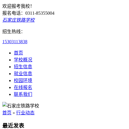
欢迎报考我校！
报名电话：0311-85355004
石家庄铁路学校
招生热线：
15303113838
首页
学校概况
招生信息
就业信息
校园环境
在线报名
联系我们
首页
»
行业动态
最近发表