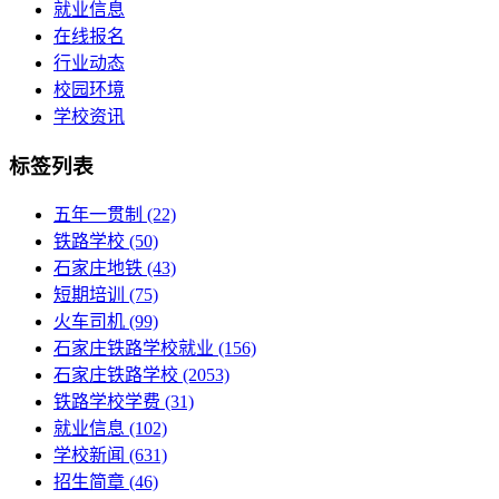
就业信息
在线报名
行业动态
校园环境
学校资讯
标签列表
五年一贯制
(22)
铁路学校
(50)
石家庄地铁
(43)
短期培训
(75)
火车司机
(99)
石家庄铁路学校就业
(156)
石家庄铁路学校
(2053)
铁路学校学费
(31)
就业信息
(102)
学校新闻
(631)
招生简章
(46)