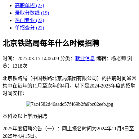
高职单招
(27)
录取分数线
(19)
热门专业
(23)
单招查分
(22)
北京铁路局每年什么时候招聘
时间：2025-03-15 14:06:09
分类：
就业信息
编辑：杨老师
浏
览：1318次
北京铁路局（中国铁路北京局集团有限公司）的招聘时间通常
集中在每年的11月至次年的4月。以下是2024-2025年度的招聘
时间安排：
本科及以上学历招聘
2025年度招聘公告（一）：网上报名时间为2024年11月8日至
2025年4月15日。