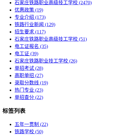
石家庄铁路职业高级技工学校
(2470)
优惠政策
(19)
专业介绍
(173)
铁路行业新闻
(129)
招生要求
(117)
石家庄铁路职业高级技工学校​
(51)
电工证报名
(35)
电工证
(39)
石家庄铁路职业技工学校
(26)
单招考试
(28)
高职单招
(27)
录取分数线
(19)
热门专业
(23)
单招查分
(22)
标签列表
五年一贯制
(22)
铁路学校
(50)