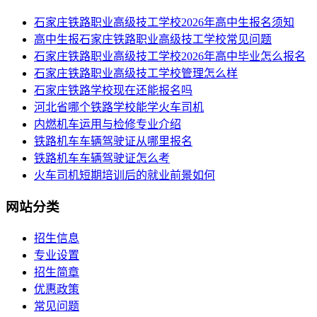
​石家庄铁路职业高级技工学校2026年高中生报名须知
高中生报石家庄铁路职业高级技工学校常见问题
石家庄铁路职业高级技工学校2026年高中毕业怎么报名
石家庄铁路职业高级技工学校管理怎么样
石家庄铁路学校现在还能报名吗
河北省哪个铁路学校能学火车司机
内燃机车运用与检修专业介绍
铁路机车车辆驾驶证从哪里报名
铁路机车车辆驾驶证怎么考
火车司机短期培训后的就业前景如何
网站分类
招生信息
专业设置
招生简章
优惠政策
常见问题