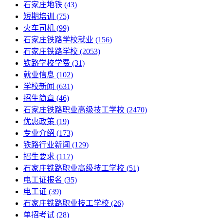
石家庄地铁
(43)
短期培训
(75)
火车司机
(99)
石家庄铁路学校就业
(156)
石家庄铁路学校
(2053)
铁路学校学费
(31)
就业信息
(102)
学校新闻
(631)
招生简章
(46)
石家庄铁路职业高级技工学校
(2470)
优惠政策
(19)
专业介绍
(173)
铁路行业新闻
(129)
招生要求
(117)
石家庄铁路职业高级技工学校​
(51)
电工证报名
(35)
电工证
(39)
石家庄铁路职业技工学校
(26)
单招考试
(28)