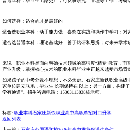
普通本科：毕业生出路更广，可从事研究、管理等工作，考研
如何选择：适合的才是最好的
适合选职业本科：动手能力强，喜欢在实践和操作中学习；对
适合选普通本科：理论基础好，善于钻研和思辨；对未来学术
来说，职业本科是面向明确技术领域的高强度“精专”教育，而
产业升级，掌握核心技术的职业本科毕业生正越来越受市场青
如果孩子的中考分数不理想，不必焦虑。石家庄新铁职业高级中
家单位建立联系，毕业生 长期保持在 以上；另一方面，构建
学有通道”。招生咨询电话：15303113838杨老师。
标签:
职业本科
石家庄新铁职业高中
高职单招
对口升学
返回列表
上一篇：
石家庄外国语学校2026年高中推荐保送生条件