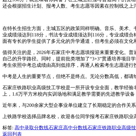
还会根据招生计划、报考人数、考生志愿等因素在控制线之上
在特长生招生方面，主城五区的政策同样明确。音乐、美术、书
业成绩须达到118分，书法专业成绩须达到116分，专业成绩
面有专长的学生提供了多元化的升学通道，但考生必须在文化
值得关注的是，2026年石家庄中考志愿填报迎来重要变化。
自己的升学路径。同时，提前批类增加了“3+3”贯通培养项
考生依照中考总成绩由高到低排序，再逐人检索考生志愿进行
中考是人生的重要节点，但绝不是终点。无论分数高低，都请给
石家庄铁路职业高级技工学校是一所开设专业全面，教学经验
上，1.6万平方米校内实训场地和满足教学需要的先进教学设备
近年来，与200余家大型企事业单位建立了长期稳定的合作关
上铁路学校选择品牌名校，欢迎各位同学报考石家庄铁路职业高级技工学校
标签:
高中录取分数线
石家庄高中分数线
石家庄铁路职业高级技
返回列表