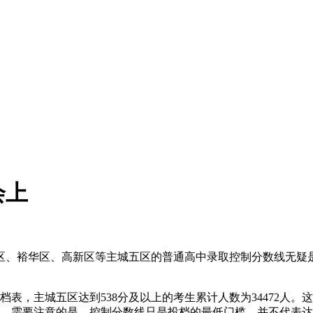
会上
、裕华区、高新区等主城五区的普通高中录取控制分数线无疑是
档表，主城五区达到538分及以上的考生累计人数为34472人
格。需要注意的是，控制分数线只是投档的最低门槛，并不代表