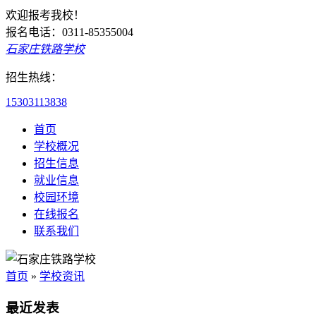
欢迎报考我校！
报名电话：0311-85355004
石家庄铁路学校
招生热线：
15303113838
首页
学校概况
招生信息
就业信息
校园环境
在线报名
联系我们
首页
»
学校资讯
最近发表