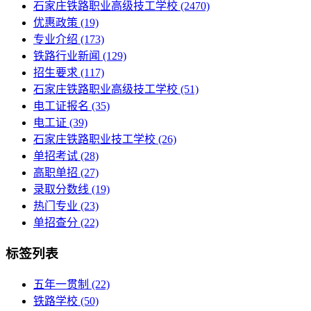
石家庄铁路职业高级技工学校
(2470)
优惠政策
(19)
专业介绍
(173)
铁路行业新闻
(129)
招生要求
(117)
石家庄铁路职业高级技工学校​
(51)
电工证报名
(35)
电工证
(39)
石家庄铁路职业技工学校
(26)
单招考试
(28)
高职单招
(27)
录取分数线
(19)
热门专业
(23)
单招查分
(22)
标签列表
五年一贯制
(22)
铁路学校
(50)