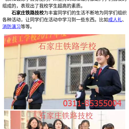
组成的，表现出了我校学生超高的素质。
石家庄铁路技校
为丰富同学们的生活不断地为同学们组织
各种活动，让同学们在活动中学习到一些东西。比如
成人礼
、
消防演习
等等。