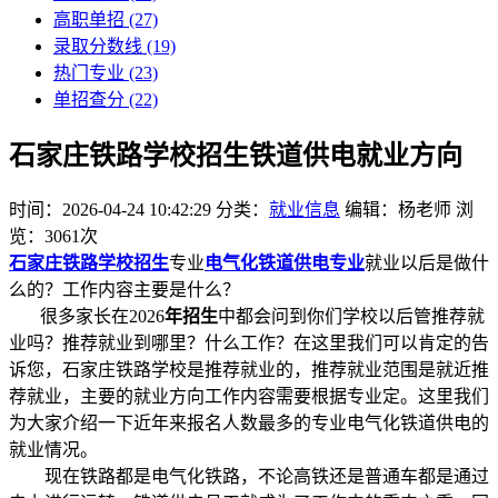
高职单招
(27)
录取分数线
(19)
热门专业
(23)
单招查分
(22)
石家庄铁路学校招生铁道供电就业方向
时间：2026-04-24 10:42:29
分类：
就业信息
编辑：杨老师
浏
览：3061次
石家庄铁路学校招生
专业
电气化铁道供电专业
就业以后是做什
么的？工作内容主要是什么？
很多家长在2026
年招生
中都会问到你们学校以后管推荐就
业吗？推荐就业到哪里？什么工作？在这里我们可以肯定的告
诉您，石家庄铁路学校是推荐就业的，推荐就业范围是就近推
荐就业，主要的就业方向工作内容需要根据专业定。这里我们
为大家介绍一下近年来报名人数最多的专业电气化铁道供电的
就业情况。
现在铁路都是电气化铁路，不论高铁还是普通车都是通过