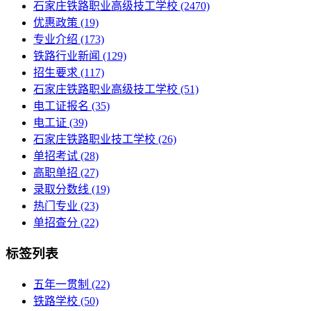
石家庄铁路职业高级技工学校
(2470)
优惠政策
(19)
专业介绍
(173)
铁路行业新闻
(129)
招生要求
(117)
石家庄铁路职业高级技工学校​
(51)
电工证报名
(35)
电工证
(39)
石家庄铁路职业技工学校
(26)
单招考试
(28)
高职单招
(27)
录取分数线
(19)
热门专业
(23)
单招查分
(22)
标签列表
五年一贯制
(22)
铁路学校
(50)