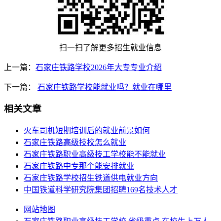
扫一扫了解更多招生就业信息
上一篇：
石家庄铁路学校2026年大专专业介绍
下一篇：
石家庄铁路学校能就业吗？就业在哪里
相关文章
火车司机短期培训后的就业前景如何
石家庄铁路高级技校怎么就业
石家庄铁路职业高级技工学校能不能就业
石家庄铁路中专那个能安排就业
石家庄铁路学校招生铁道供电就业方向
中国铁道科学研究院集团招聘169名技术人才
网站地图