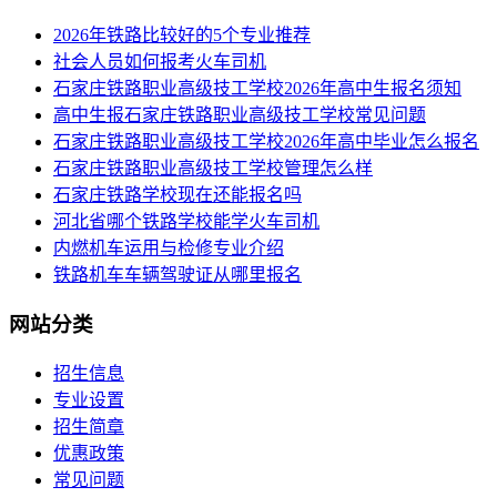
2026年铁路比较好的5个专业推荐
社会人员如何报考火车司机
​石家庄铁路职业高级技工学校2026年高中生报名须知
高中生报石家庄铁路职业高级技工学校常见问题
石家庄铁路职业高级技工学校2026年高中毕业怎么报名
石家庄铁路职业高级技工学校管理怎么样
石家庄铁路学校现在还能报名吗
河北省哪个铁路学校能学火车司机
内燃机车运用与检修专业介绍
铁路机车车辆驾驶证从哪里报名
网站分类
招生信息
专业设置
招生简章
优惠政策
常见问题