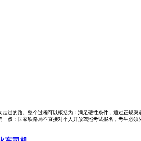
实走过的路。整个过程可以概括为：满足硬性条件，通过正规渠道
一点：国家铁路局不直接对个人开放驾照考试报名，考生必须先成
火车司机