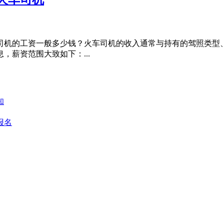
司机的工资一般多少钱？火车司机的收入通常与持有的驾照类型
薪资范围大致如下：...
知
报名