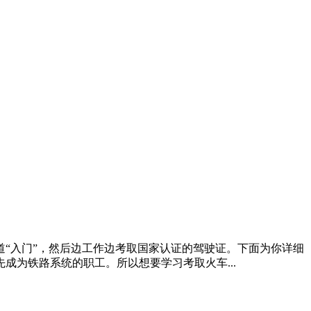
“入门”，然后边工作边考取国家认证的驾驶证。下面为你详细
为铁路系统的职工。所以想要学习考取火车...