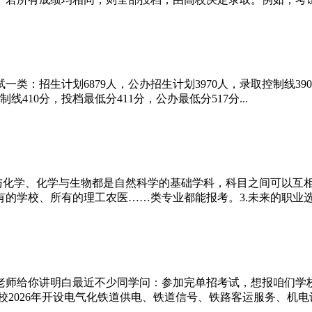
招生计划6879人，公办招生计划3970人，录取控制线390分，投档
线410分，投档最低分411分，公办最低分517分...
与化学、化学与生物都是自然科学的基础学科，科目之间可以互相
的学校、所有的理工农医……类专业都能报考。3.未来的职业选择
老师给你讲明白最近不少同学问：参加完单招考试，想报咱们学
2026年开设电气化铁道供电、铁道信号、铁路客运服务、机电设