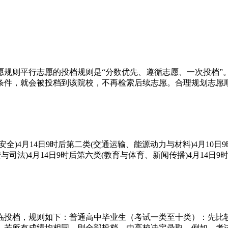
志愿规则平行志愿的投档规则是“分数优先、遵循志愿、一次投档
件，就会被投档到该院校，不再检索后续志愿。合理规划志愿顺序
全)4月14日9时后第二类(交通运输、能源动力与材料)4月10日9
法)4月14日9时后第六类(教育与体育、新闻传播)4月14日9时..
临投档，规则如下：普通高中毕业生（考试一类至十类）：先比
若所有成绩均相同，则全部投档，由高校决定录取。例如，考试三类