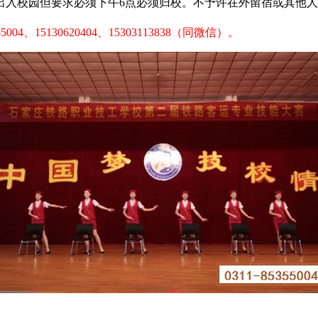
校园但要求必须下午6点必须归校。不予许在外留宿或其他人
04、15130620404、15303113838（同微信）。