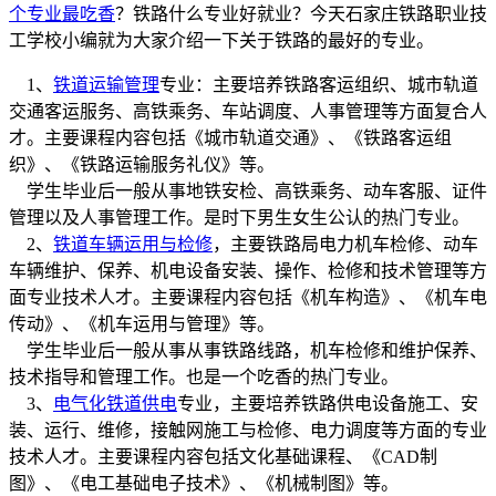
个专业最吃香
？铁路什么专业好就业？今天石家庄铁路职业技
工学校小编就为大家介绍一下关于铁路的最好的专业。
1、
铁道运输管理
专业：主要培养铁路客运组织、城市轨道
交通客运服务、高铁乘务、车站调度、人事管理等方面复合人
才。主要课程内容包括《城市轨道交通》、《铁路客运组
织》、《铁路运输服务礼仪》等。
学生毕业后一般从事地铁安检、高铁乘务、动车客服、证件
管理以及人事管理工作。是时下男生女生公认的热门专业。
2、
铁道车辆运用与检修
，主要铁路局电力机车检修、动车
车辆维护、保养、机电设备安装、操作、检修和技术管理等方
面专业技术人才。主要课程内容包括《机车构造》、《机车电
传动》、《机车运用与管理》等。
学生毕业后一般从事从事铁路线路，机车检修和维护保养、
技术指导和管理工作。也是一个吃香的热门专业。
3、
电气化铁道供电
专业，主要培养铁路供电设备施工、安
装、运行、维修，接触网施工与检修、电力调度等方面的专业
技术人才。主要课程内容包括文化基础课程、《CAD制
图》、《电工基础电子技术》、《机械制图》等。